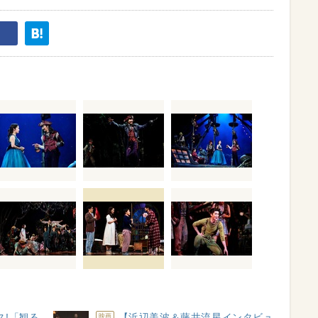
ス!「観る
【浜辺美波＆藤井流星インタビュ
映画