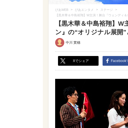
>
>
>
ぴあWEB
ぴあエンタメ
ステージ
【黒木華＆中島裕翔】W主演！舞台『ウェンディ＆
【黒木華＆中島裕翔】W
ン』の“オリジナル展開”と
中川 實穗
Xでシェア
Faceboo