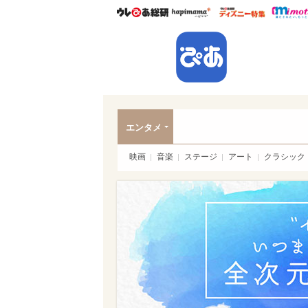
ウレぴあ総研
ハピママ*
ウレぴあ
ぴあ
エンタメ
映画
音楽
ステージ
アート
クラシック