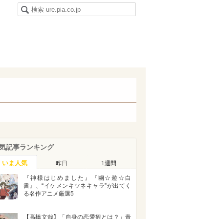
気記事ランキング
いま人気
昨日
1週間
『神様はじめました』『幽☆遊☆白
書』、“イケメンキツネキャラ”が出てく
る名作アニメ厳選5
【高橋文哉】「自身の恋愛観とは？」青