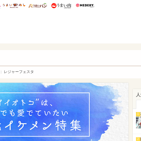
総研 ディズニー特集
mimot.
うまいめし
うまいパン
うまい肉
Medery.
WEB
レジャーフェスタ
人
1
2