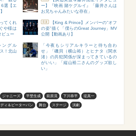
」6選【エ
ー】『映画 賭ケグルイ』「藤井さんは
ゾ】
お兄ちゃんみたいな存在」
ってくれ
【King & Prince】メンバーの“オフ
音楽
ぐや様は
の姿”描く「僕らのGreat Journey」MV
タビュー
公開【動画あり】
面シングル
「今夜もシリアルキラーと待ち合わ
リース！北山
せ」「磯貝（横山裕）とヒナタ（関水
渚）の共犯関係が深まってきているの
がいい」「縦山裕二さんのグッズ欲し
い」
ジャニーズ
平埜生成
前原滉
下川恭平
堤真一
ンディ＆ピーターパン
舞台
ステージ
演劇