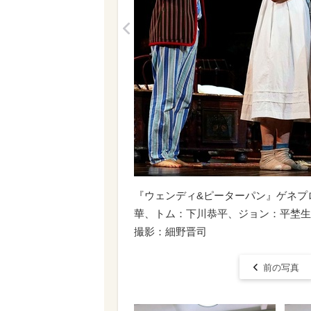
<
『ウェンディ&ピーターパン』ゲネプ
華、トム：下川恭平、ジョン：平埜生
撮影：細野晋司
前の写真