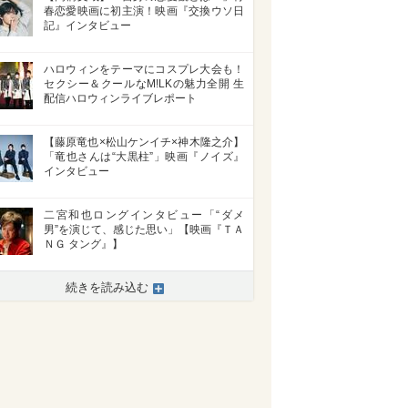
春恋愛映画に初主演！映画『交換ウソ日
記』インタビュー
ハロウィンをテーマにコスプレ大会も！
セクシー＆クールなM!LKの魅力全開 生
配信ハロウィンライブレポート
【藤原竜也×松山ケンイチ×神木隆之介】
「竜也さんは“大黒柱”」映画『ノイズ』
インタビュー
二宮和也ロングインタビュー「“ダメ
男”を演じて、感じた思い」【映画『ＴＡ
ＮＧ タング』】
続きを読み込む