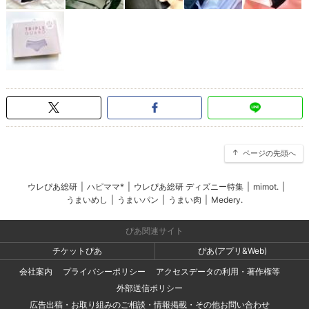
ページの先頭へ
ウレぴあ総研
|
ハピママ*
|
ウレぴあ総研 ディズニー特集
|
mimot.
|
うまいめし
|
うまいパン
|
うまい肉
|
Medery.
ぴあ関連サイト
チケットぴあ
ぴあ(アプリ&Web)
会社案内
プライバシーポリシー
アクセスデータの利用・著作権等
外部送信ポリシー
広告出稿・お取り組みのご相談・情報掲載・その他お問い合わせ