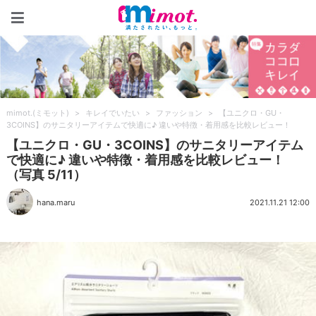
mimot.(ミモット)
mimot.(ミモット)
>
キレイでいたい
>
ファッション
>
【ユニクロ・GU・
3COINS】のサニタリーアイテムで快適に♪ 違いや特徴・着用感を比較レビュー！
【ユニクロ・GU・3COINS】のサニタリーアイテム
で快適に♪ 違いや特徴・着用感を比較レビュー！
（写真 5/11）
hana.maru
2021.11.21 12:00