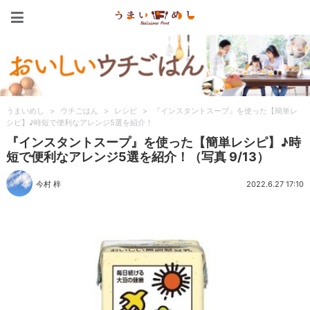
うまいめし
うまいめし
>
ウチごはん
>
レシピ
>
『インスタントスープ』を使った【簡単レ
シピ】♪時短で便利なアレンジ5選を紹介！
『インスタントスープ』を使った【簡単レシピ】♪時
短で便利なアレンジ5選を紹介！（写真 9/13）
今村 梓
2022.6.27 17:10