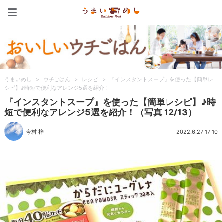
うまいめし
うまいめし
>
ウチごはん
>
レシピ
>
『インスタントスープ』を使った【簡単レ
シピ】♪時短で便利なアレンジ5選を紹介！
『インスタントスープ』を使った【簡単レシピ】♪時
短で便利なアレンジ5選を紹介！（写真 12/13）
今村 梓
2022.6.27 17:10