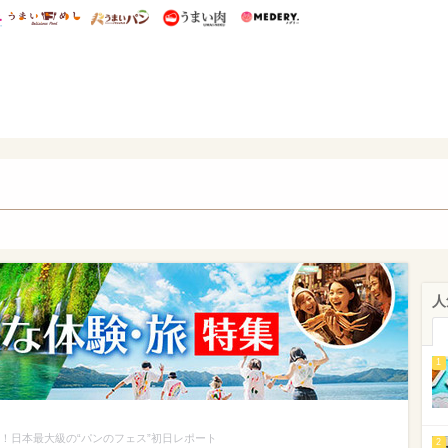
総研 ディズニー特集
mimot.
うまいめし
うまいパン
うまい肉
Medery.
いパン
人
1
結！日本最大級の“パンのフェス”初日レポート
2