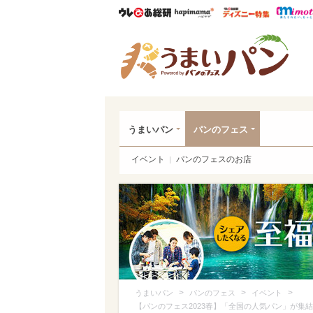
ウレぴあ総研
ハピママ*
ウレぴあ
うま
うまいパン
パンのフェス
イベント
パンのフェスのお店
>
>
>
うまいパン
パンのフェス
イベント
【パンのフェス2023春】「全国の人気パン」が集