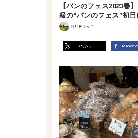
【パンのフェス2023春
級の“パンのフェス”初日レ
牡丹餅 あんこ
Xでシェア
Faceboo