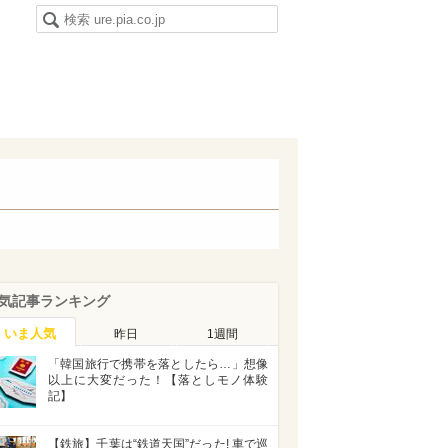
気記事ランキング
いま人気
昨日
1週間
「韓国旅行で携帯を落としたら…」想像
以上に大変だった！【落としモノ体験
記】
【鉄旅】千葉は“鉄道天国”だった! 車で巡