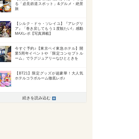
る「必見鉄道スポット」&グルメ・絶景
旅
【シルク・ドゥ・ソレイユ】『アレグリ
ア』「巻き戻してもう１度観たい!」感動
MAXレポ【写真満載】
今すぐ予約♪【東京ベイ東急ホテル】開
業5周年イベントや「限定コンセプトル
ーム」でラグジュアリーなひとときを
【BT21】限定グッズが超豪華！大人気
ホテルコラボルーム徹底レポ♪
続きを読み込む