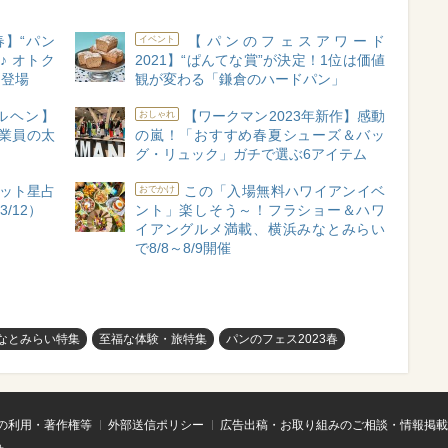
春】“パン
【パンのフェスアワード
イベント
♪ オトク
2021】“ぱんてな賞”が決定！1位は価値
ト登場
観が変わる「鎌倉のハードパン」
ルヘン】
【ワークマン2023年新作】感動
おしゃれ
従業員の太
の嵐！「おすすめ春夏シューズ＆バッ
グ・リュック」ガチで選ぶ6アイテム
ット星占
この「入場無料ハワイアンイベ
おでかけ
/12）
ント」楽しそう～！フラショー＆ハワ
イアングルメ満載、横浜みなとみらい
で8/8～8/9開催
なとみらい特集
至福な体験・旅特集
パンのフェス2023春
の利用・著作権等
外部送信ポリシー
広告出稿・お取り組みのご相談・情報掲載