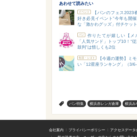
あわせて読みたい
【パンのフェス2023
イベント
好き必見イベント”今年も開催
な「激かわグッズ」付チケッ
作りたてが嬉しい【メ
パン
「人気サンド」トップ10！“
鼓判”は惜しくも2位
【今週の運勢】ミモ
生活・シゴト
い「12星座ランキング」（3/6-3
>
パン特集
横浜赤レンガ倉庫
横浜み
会社案内
プライバシーポリシー
アクセスデータ