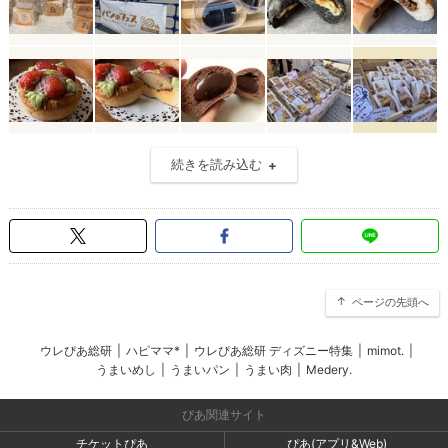
続きを読み込む
ページの先頭へ
ウレぴあ総研
|
ハピママ*
|
ウレぴあ総研 ディズニー特集
|
mimot.
|
うまいめし
|
うまいパン
|
うまい肉
|
Medery.
ぴあ関連サイト
チケットぴあ
ぴあ(アプリ&Web)