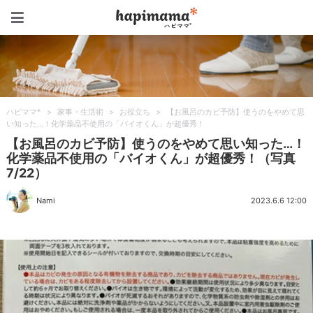
ハピママ*
ハピママ*
>
家事・生活術
>
お役立ち
>
【お風呂のカビ予防】使うのをやめて思
い知った…！化学薬品不使用の「バイオくん」が超優秀！
【お風呂のカビ予防】使うのをやめて思い知った…！
化学薬品不使用の「バイオくん」が超優秀！（写真
7/22）
Nami
2023.6.6 12:00