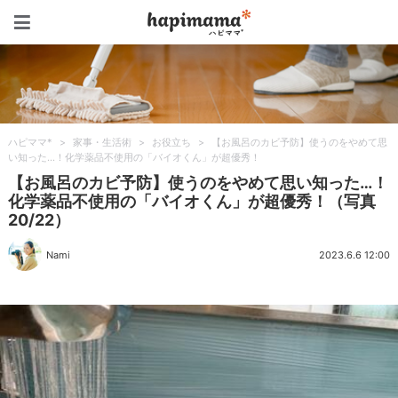
ハピママ*
ハピママ*
>
家事・生活術
>
お役立ち
>
【お風呂のカビ予防】使うのをやめて思
い知った…！化学薬品不使用の「バイオくん」が超優秀！
【お風呂のカビ予防】使うのをやめて思い知った…！
化学薬品不使用の「バイオくん」が超優秀！（写真
20/22）
Nami
2023.6.6 12:00