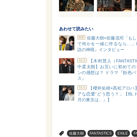
あわせて読みたい
佐藤大樹×佐藤流司「も
映画
で何かを一緒に作るなら…」
説の神様』インタビュー
【木村慧人（FANTASTI
3次元
中柔太朗】お互いに初めての
ンの感想は？ ドラマ『飴色パ
ス』
【櫻井佑樹×髙松アロハ
3次元
アな恋愛”どう思う？」【BL
月の東京は…』】
>
佐藤大樹
FANTASTICS
EXILE
F