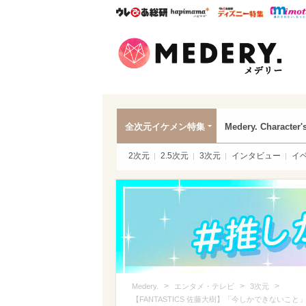
ウレぴあ総研
ハピママ*
ウレぴあ
Mede
全次元イケメン特集
Medery. Character'
2次元
2.5次元
3次元
インタビュー
イ
>
>
>
Medery.
エンタメ・テレビ
3次元
【FANTASTICS 佐藤大樹】「今しかできないこと