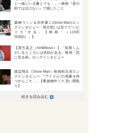
と一緒にいる廉とでも…」―映画『君の
顔では泣けない』で感じたこと
森崎ウィン＆向井康二(Snow Man)ロン
グインタビュー「両片想いは見てて“ハピ
イラ”する」【映画『（LOVE
SONG）』】
【真弓孟之（AmBitious）】「長尾くん
がいるところには笑顔がある」映画『恋
に至る病』ロングインタビュー
渡辺翔太（Snow Man）映画初主演ロン
グインタビュー「“アイドル”の肩書を持
つからこそ…」【事故物件ゾク 恐い間取
り】
続きを読み込む