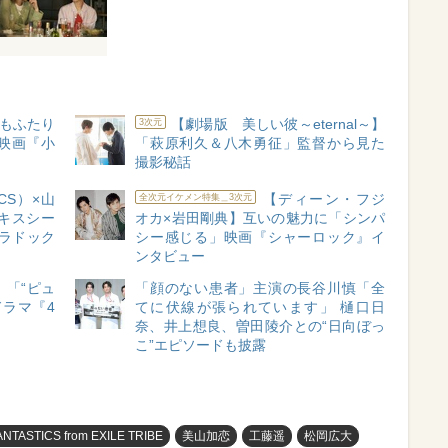
しもふたり
【劇場版 美しい彼～eternal～】
3次元
映画『小
「萩原利久＆八木勇征」監督から見た
撮影秘話
CS）×山
【ディーン・フジ
全次元イケメン特集＿3次元
キスシー
オカ×岩田剛典】互いの魅力に「シンパ
ラドック
シー感じる」映画『シャーロック』イ
ンタビュー
】「“ピュ
「顔のない患者」主演の長谷川慎「全
ドラマ『4
てに伏線が張られています」 樋口日
奈、井上想良、曽田陵介との“日向ぼっ
こ”エピソードも披露
ANTASTICS from EXILE TRIBE
美山加恋
工藤遥
松岡広大