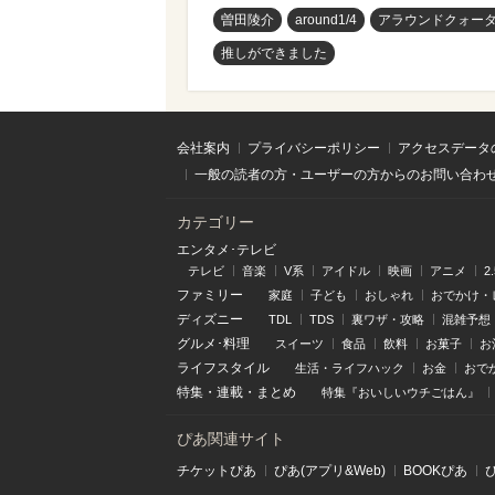
曽田陵介
around1/4
アラウンドクォー
推しができました
会社案内
プライバシーポリシー
アクセスデータ
一般の読者の方・ユーザーの方からのお問い合わ
カテゴリー
エンタメ･テレビ
テレビ
音楽
V系
アイドル
映画
アニメ
2
ファミリー
家庭
子ども
おしゃれ
おでかけ・
ディズニー
TDL
TDS
裏ワザ・攻略
混雑予想
グルメ･料理
スイーツ
食品
飲料
お菓子
お
ライフスタイル
生活・ライフハック
お金
おで
特集
・
連載
・
まとめ
特集『おいしいウチごはん』
ぴあ関連サイト
チケットぴあ
ぴあ(アプリ&Web)
BOOKぴあ