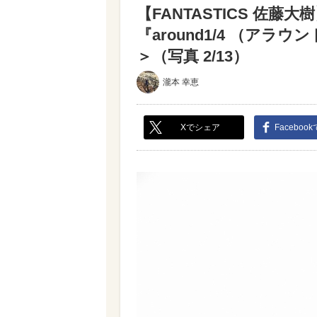
【FANTASTICS 佐
『around1/4 （ア
＞（写真 2/13）
瀧本 幸恵
Xでシェア
Faceboo