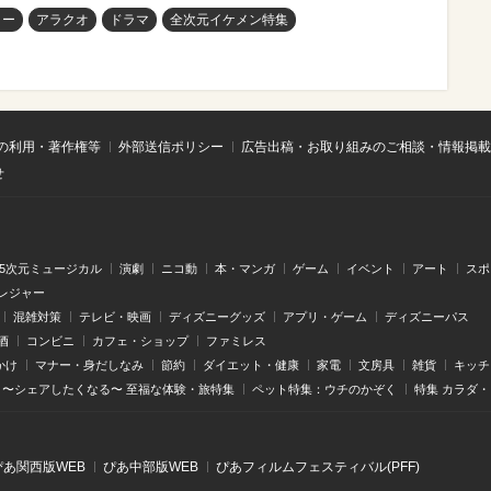
ター
アラクオ
ドラマ
全次元イケメン特集
の利用・著作権等
外部送信ポリシー
広告出稿・お取り組みのご相談・情報掲載
せ
.5次元ミュージカル
演劇
ニコ動
本・マンガ
ゲーム
イベント
アート
スポ
レジャー
混雑対策
テレビ・映画
ディズニーグッズ
アプリ・ゲーム
ディズニーパス
酒
コンビニ
カフェ・ショップ
ファミレス
かけ
マナー・身だしなみ
節約
ダイエット・健康
家電
文房具
雑貨
キッチ
〜シェアしたくなる〜 至福な体験・旅特集
ペット特集：ウチのかぞく
特集 カラダ
ぴあ関⻄版WEB
ぴあ中部版WEB
ぴあフィルムフェスティバル(PFF)