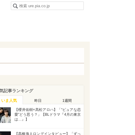
気記事ランキング
いま人気
昨日
1週間
【櫻井佑樹×髙松アロハ】「“ピュアな恋
愛”どう思う？」【BLドラマ『4月の東京
は…』】
【髙橋海人ロングインタビュー】「ずっ