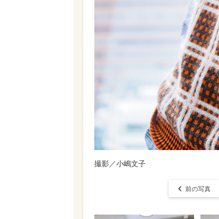
撮影／小嶋文子
前の写真