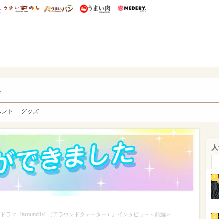
総研 ディズニー特集
mimot.
うまいめし
うまいパン
うまい肉
Medery.
ry.
s
ベント
グッズ
人
1
」ドラマ『around1/4 （アラウンドクォーター）』インタビュー＜前編＞
2