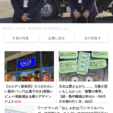
©︎2023「アナログ」製作委員会 ©︎T.N GON Co., Ltd.
前の写真
記事に戻る
次の写真