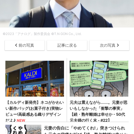
©︎2023「アナログ」製作委員会 ©︎T.N GON Co., Ltd.
前の写真
記事に戻る
次の写真