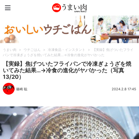
うまい肉
うまい肉
>
ウチごはん
>
冷凍食品・インスタント
>
【実録】焦げついたフライ
パンで冷凍ぎょうざを焼いてみた結果…→冷食の進化がヤバかった
【実録】焦げついたフライパンで冷凍ぎょうざを焼
いてみた結果…→冷食の進化がヤバかった（写真
13/20）
篠崎 聡
2024.2.8 17:45