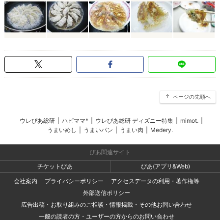
ページの先頭へ
ウレぴあ総研
|
ハピママ*
|
ウレぴあ総研 ディズニー特集
|
mimot.
|
うまいめし
|
うまいパン
|
うまい肉
|
Medery.
ぴあ関連サイト
チケットぴあ
ぴあ(アプリ&Web)
会社案内
プライバシーポリシー
アクセスデータの利用・著作権等
外部送信ポリシー
広告出稿・お取り組みのご相談・情報掲載・その他お問い合わせ
一般の読者の方・ユーザーの方からのお問い合わせ