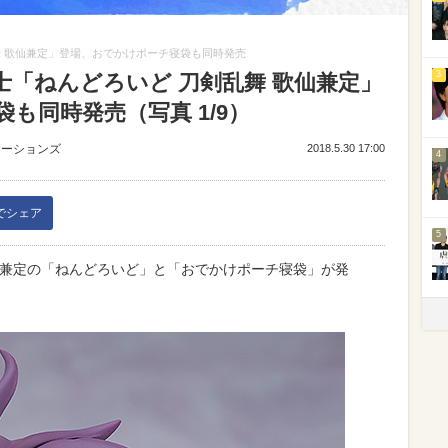
舞 歌仙兼定」登場、おでかけポーチ寝袋も同時発売
3
「ねんどろいど 刀剣乱舞 歌仙兼定」
も同時発売（写真 1/9）
ューションズ
2018.5.30 17:00
4
kでシェア
5
る歌仙兼定の「ねんどろいど」と「おでかけポーチ寝袋」が発