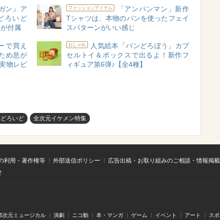
ガン』ア
「アンパンマン」新作
ファッションアイテム
どろいど
Tシャツは、本物のパンを使ったフェイ
」が付属
スパターンがいい感じ
ーで買え
人気絵本「パンどろぼう」カプ
おしゃれ
ため息が
セルトイ＆ボックスで出るよ！新作フ
実物レビ
ィギュア第6弾♪【全4種】
んどろいど
全次元イケメン特集
の利用・著作権等
外部送信ポリシー
広告出稿・お取り組みのご相談・情報掲載
せ
.5次元ミュージカル
演劇
ニコ動
本・マンガ
ゲーム
イベント
アート
スポ