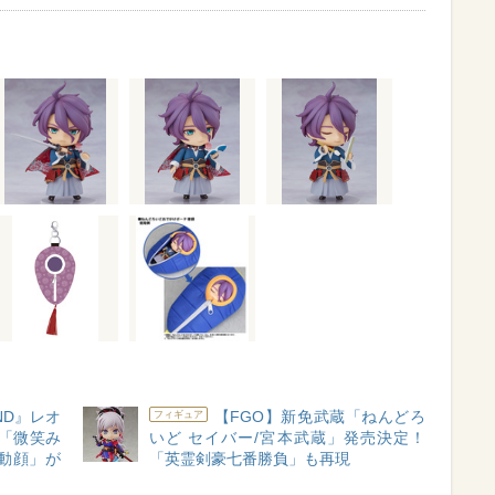
ND』レオ
【FGO】新免武蔵「ねんどろ
フィギュア
！「微笑み
いど セイバー/宮本武蔵」発売決定！
動顔」が
「英霊剣豪七番勝負」も再現