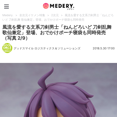
Medery.
Medery.
>
全次元イケメン特集
>
2次元
>
風流を愛する文系刀剣男士「ねんどろ
いど 刀剣乱舞 歌仙兼定」登場、おでかけポーチ寝袋も同時発売
風流を愛する文系刀剣男士「ねんどろいど 刀剣乱舞
歌仙兼定」登場、おでかけポーチ寝袋も同時発売
（写真 2/9）
グッドスマイル ロジスティクス＆ソリューションズ
2018.5.30 17:00