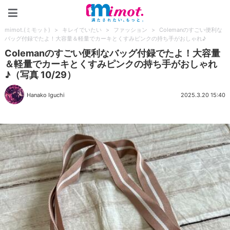
mimot.(ミモット)
mimot.(ミモット)
>
キレイでいたい
>
ファッション
>
Colemanのすごい便利な
バッグ付録でたよ！大容量＆軽量でカーキとくすみピンクの持ち手がおしゃれ♪
Colemanのすごい便利なバッグ付録でたよ！大容量
＆軽量でカーキとくすみピンクの持ち手がおしゃれ
♪（写真 10/29）
Hanako Iguchi
2025.3.20 15:40