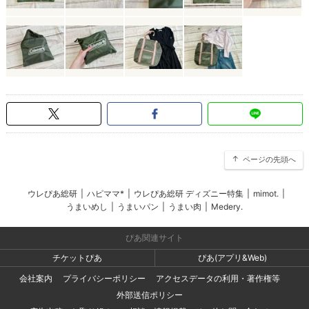
ページの先頭へ
ウレぴあ総研
|
ハピママ*
|
ウレぴあ総研 ディズニー特集
|
mimot.
|
うまいめし
|
うまいパン
|
うまい肉
|
Medery.
ぴあ関連サイト
チケットぴあ
ぴあ(アプリ&Web)
会社案内
プライバシーポリシー
アクセスデータの利用・著作権等
外部送信ポリシー