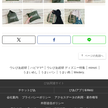
ページの先頭へ
ウレぴあ総研
|
ハピママ*
|
ウレぴあ総研 ディズニー特集
|
mimot.
|
うまいめし
|
うまいパン
|
うまい肉
|
Medery.
ぴあ関連サイト
チケットぴあ
ぴあ(アプリ&Web)
会社案内
プライバシーポリシー
アクセスデータの利用・著作権等
外部送信ポリシー