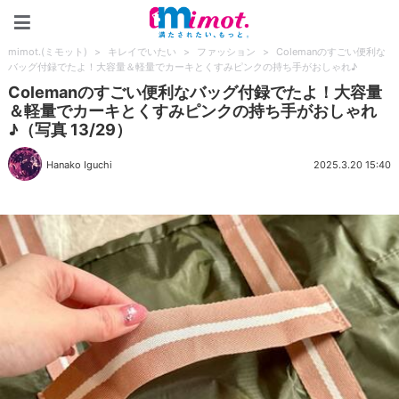
mimot.(ミモット)
mimot.(ミモット)
>
キレイでいたい
>
ファッション
>
Colemanのすごい便利な
バッグ付録でたよ！大容量＆軽量でカーキとくすみピンクの持ち手がおしゃれ♪
Colemanのすごい便利なバッグ付録でたよ！大容量
＆軽量でカーキとくすみピンクの持ち手がおしゃれ
♪（写真 13/29）
Hanako Iguchi
2025.3.20 15:40