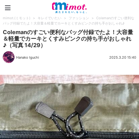
mimot.(ミモット)
mimot.(ミモット)
>
キレイでいたい
>
ファッション
>
Colemanのすごい便利な
バッグ付録でたよ！大容量＆軽量でカーキとくすみピンクの持ち手がおしゃれ♪
Colemanのすごい便利なバッグ付録でたよ！大容量
＆軽量でカーキとくすみピンクの持ち手がおしゃれ
♪（写真 14/29）
Hanako Iguchi
2025.3.20 15:40