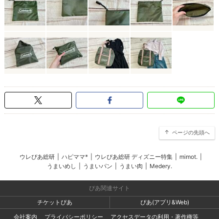
ページの先頭へ
ウレぴあ総研
|
ハピママ*
|
ウレぴあ総研 ディズニー特集
|
mimot.
|
うまいめし
|
うまいパン
|
うまい肉
|
Medery.
ぴあ関連サイト
チケットぴあ
ぴあ(アプリ&Web)
会社案内
プライバシーポリシー
アクセスデータの利用・著作権等