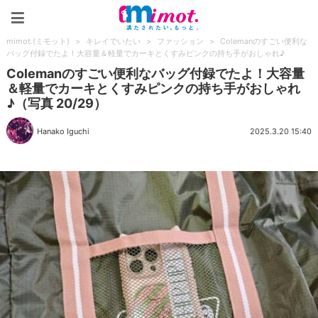
mimot.(ミモット)
mimot.(ミモット)
>
キレイでいたい
>
ファッション
>
Colemanのすごい便利な
バッグ付録でたよ！大容量＆軽量でカーキとくすみピンクの持ち手がおしゃれ♪
Colemanのすごい便利なバッグ付録でたよ！大容量
＆軽量でカーキとくすみピンクの持ち手がおしゃれ
♪（写真 20/29）
Hanako Iguchi
2025.3.20 15:40