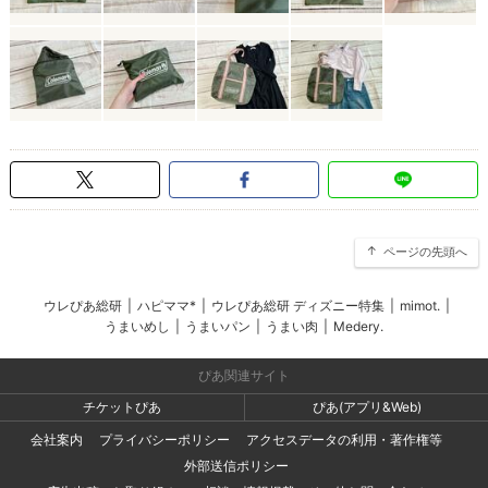
ページの先頭へ
ウレぴあ総研
|
ハピママ*
|
ウレぴあ総研 ディズニー特集
|
mimot.
|
うまいめし
|
うまいパン
|
うまい肉
|
Medery.
ぴあ関連サイト
チケットぴあ
ぴあ(アプリ&Web)
会社案内
プライバシーポリシー
アクセスデータの利用・著作権等
外部送信ポリシー