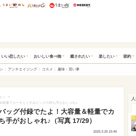
総研 ディズニー特集
mimot.
うまいめし
うまいパン
うまい肉
Medery.
ot.(ミモット)
いい恋したい
おいしい食べ物
癒されたい
楽したい
節約
ン
アンチエイジング
コスメ
趣味・習い事
>
ョン
人
容量＆軽量でカーキとくすみピンクの持ち手がおしゃれ♪
利なバッグ付録でたよ！大容量＆軽量でカ
1
手がおしゃれ♪（写真 17/29）
2025.3.20 15:40