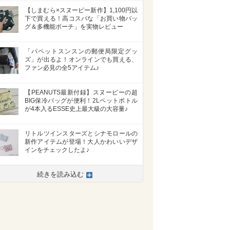
【しまむら×スヌーピー新作】1,100円以
下で買える！高コスパな「お買い物バッ
グ＆多機能ポーチ」を実物レビュー
「パペットスンスンの郵便局限定グッ
ズ」が出るよ！オンラインでも買える、
ファン必見の全5アイテム♪
【PEANUTS最新付録】スヌーピーの超
BIG保冷バッグが便利！2Lペットボトル
が4本入るESSE史上最大級の大容量♪
リトルツインスターズとシナモロールの
新作アイテムが登場！大人かわいいデザ
インをチェックしたよ♪
続きを読み込む
>