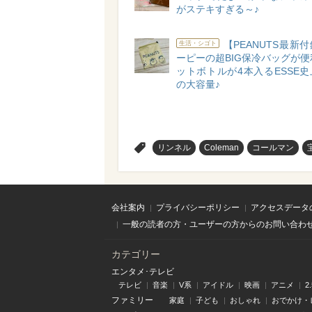
がステキすぎる～♪
【PEANUTS最新
生活・シゴト
ーピーの超BIG保冷バッグが便
ットボトルが4本入るESSE
の大容量♪
>
リンネル
Coleman
コールマン
会社案内
プライバシーポリシー
アクセスデータ
一般の読者の方・ユーザーの方からのお問い合わ
カテゴリー
エンタメ･テレビ
テレビ
音楽
V系
アイドル
映画
アニメ
2
ファミリー
家庭
子ども
おしゃれ
おでかけ・