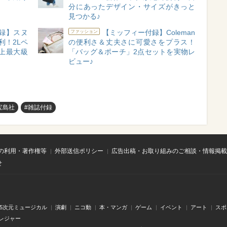
分にあったデザイン・サイズがきっと
見つかる♪
付録】スヌ
【ミッフィー付録】Coleman
ファッション
利！2Lペ
の便利さ＆丈夫さに可愛さをプラス！
史上最大級
「バッグ＆ポーチ」2点セットを実物レ
ビュー♪
宝島社
#雑誌付録
の利用・著作権等
外部送信ポリシー
広告出稿・お取り組みのご相談・情報掲載
せ
.5次元ミュージカル
演劇
ニコ動
本・マンガ
ゲーム
イベント
アート
スポ
レジャー