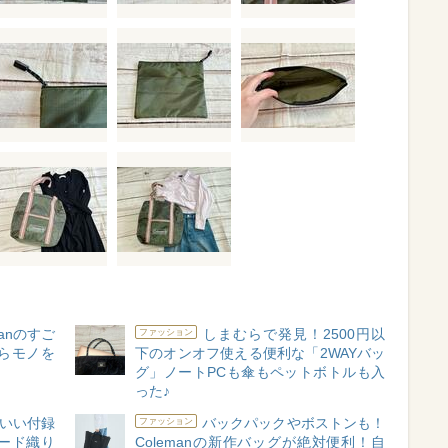
anのすご
しまむらで発見！2500円以
ファッション
らモノを
下のオンオフ使える便利な「2WAYバッ
グ」ノートPCも傘もペットボトルも入
った♪
いい付録
バックパックやボストンも！
ファッション
ード織り
Colemanの新作バッグが絶対便利！自