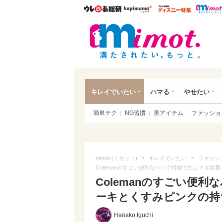
ウレぴあ総研
ハピママ*
ウレぴあ
mim
キレイでいたい
ハマる
やせたい
簡単テク
NG習慣
美アイテム
ファッショ
>
>
mimot.(ミモット)
キレイでいたい
ファッシ
Colemanのすごい便利なバッグ付録でたよ！大
Colemanのすごい便
ーキとくすみピンクの持ち
Hanako Iguchi