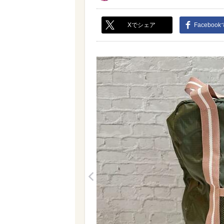
Xでシェア
Faceboo
<