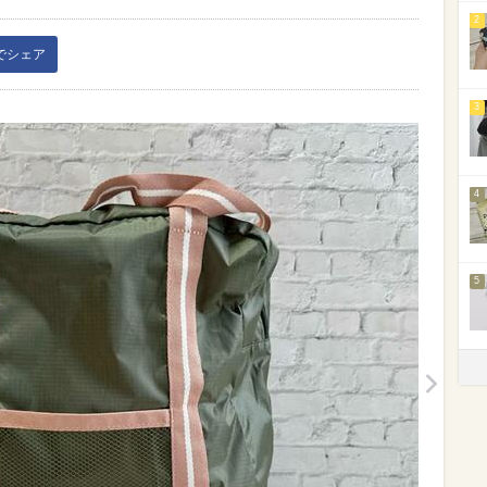
2
kでシェア
3
4
5