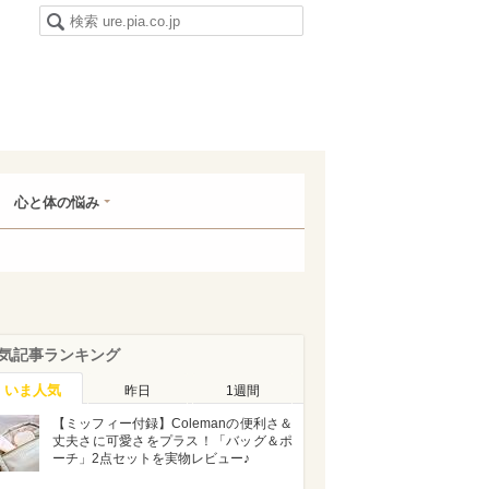
心と体の悩み
気記事ランキング
いま人気
昨日
1週間
【ミッフィー付録】Colemanの便利さ＆
丈夫さに可愛さをプラス！「バッグ＆ポ
ーチ」2点セットを実物レビュー♪