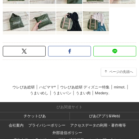
ページの先頭へ
ウレぴあ総研
|
ハピママ*
|
ウレぴあ総研 ディズニー特集
|
mimot.
|
うまいめし
|
うまいパン
|
うまい肉
|
Medery.
ぴあ関連サイト
チケットぴあ
ぴあ(アプリ&Web)
会社案内
プライバシーポリシー
アクセスデータの利用・著作権等
外部送信ポリシー