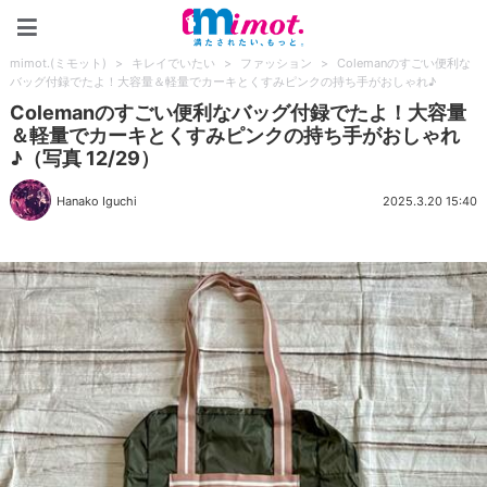
mimot.(ミモット)
mimot.(ミモット)
>
キレイでいたい
>
ファッション
>
Colemanのすごい便利な
バッグ付録でたよ！大容量＆軽量でカーキとくすみピンクの持ち手がおしゃれ♪
Colemanのすごい便利なバッグ付録でたよ！大容量
＆軽量でカーキとくすみピンクの持ち手がおしゃれ
♪（写真 12/29）
Hanako Iguchi
2025.3.20 15:40