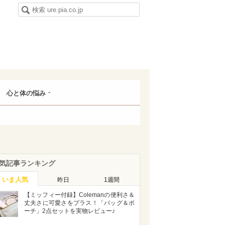
心と体の悩み
気記事ランキング
いま人気
昨日
1週間
【ミッフィー付録】Colemanの便利さ＆
丈夫さに可愛さをプラス！「バッグ＆ポ
ーチ」2点セットを実物レビュー♪