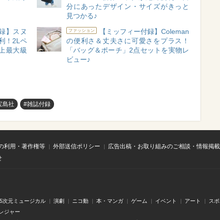
分にあったデザイン・サイズがきっと
見つかる♪
付録】スヌ
【ミッフィー付録】Coleman
ファッション
利！2Lペ
の便利さ＆丈夫さに可愛さをプラス！
史上最大級
「バッグ＆ポーチ」2点セットを実物レ
ビュー♪
宝島社
#雑誌付録
の利用・著作権等
外部送信ポリシー
広告出稿・お取り組みのご相談・情報掲載
せ
.5次元ミュージカル
演劇
ニコ動
本・マンガ
ゲーム
イベント
アート
スポ
レジャー