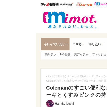
ウレぴあ総研
ハピママ*
ウレぴあ
mim
キレイでいたい
ハマる
やせたい
簡単テク
NG習慣
美アイテム
ファッショ
>
>
mimot.(ミモット)
キレイでいたい
ファッシ
Colemanのすごい便利なバッグ付録でたよ！大
Colemanのすごい便
ーキとくすみピンクの持ち
Hanako Iguchi