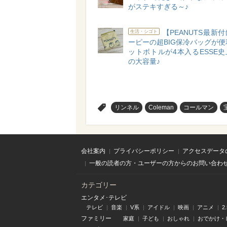
がステキすぎる～♪
【PEANUTS最新
生活・シゴト
ーピーの超BIG保冷バッグが便
ットボトルが4本入るESSE
の大容量♪
>
リンネル
Coleman
コールマン
会社案内
プライバシーポリシー
アクセスデータ
一般の読者の方・ユーザーの方からのお問い合わ
カテゴリー
エンタメ･テレビ
テレビ
音楽
V系
アイドル
映画
アニメ
2
ファミリー
家庭
子ども
おしゃれ
おでかけ・