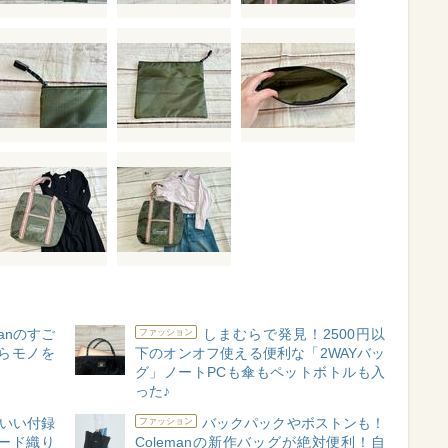
anのすご
しまむらで発見！2500円以
ファッション
らモノを
下のオンオフ使える便利な「2WAYバッ
グ」ノートPCも傘もペットボトルも入
った♪
いい付録
バックパックやボストンも！
ファッション
ード織り
Colemanの新作バッグが絶対便利！自