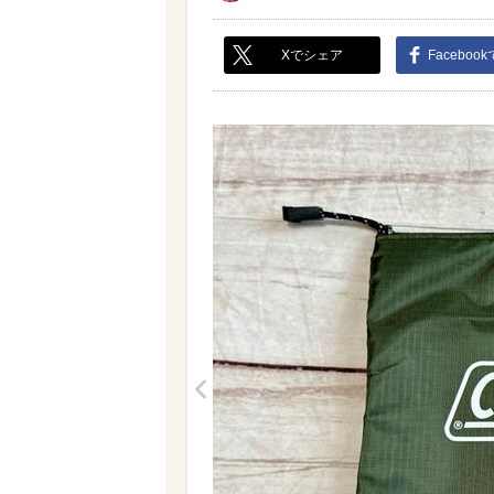
Xでシェア
Faceboo
<