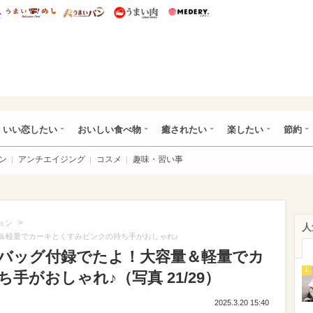
総研 ディズニー特集
mimot.
うまいめし
うまいパン
うまい肉
Medery.
ot.(ミモット)
いい恋したい
おいしい食べ物
癒されたい
楽したい
節約
ン
アンチエイジング
コスメ
趣味・習い事
>
ョン
人
容量＆軽量でカーキとくすみピンクの持ち手がおしゃれ♪
利なバッグ付録でたよ！大容量＆軽量でカ
1
手がおしゃれ♪（写真 21/29）
2025.3.20 15:40