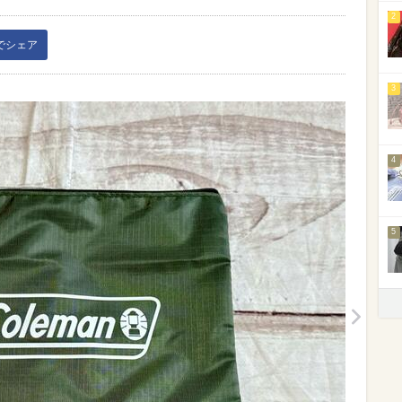
2
kでシェア
3
4
5