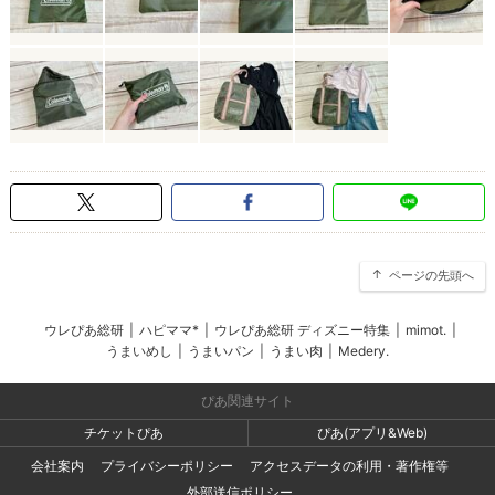
ページの先頭へ
ウレぴあ総研
|
ハピママ*
|
ウレぴあ総研 ディズニー特集
|
mimot.
|
うまいめし
|
うまいパン
|
うまい肉
|
Medery.
ぴあ関連サイト
チケットぴあ
ぴあ(アプリ&Web)
会社案内
プライバシーポリシー
アクセスデータの利用・著作権等
外部送信ポリシー