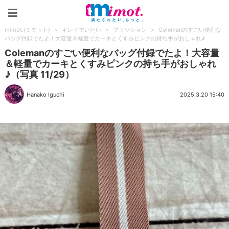
mimot.(ミモット)
mimot.(ミモット)
>
キレイでいたい
>
ファッション
>
Colemanのすごい便利な
バッグ付録でたよ！大容量＆軽量でカーキとくすみピンクの持ち手がおしゃれ♪
Colemanのすごい便利なバッグ付録でたよ！大容量
＆軽量でカーキとくすみピンクの持ち手がおしゃれ
♪（写真 11/29）
Hanako Iguchi
2025.3.20 15:40