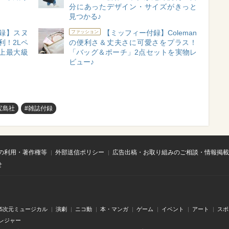
分にあったデザイン・サイズがきっと
見つかる♪
付録】スヌ
【ミッフィー付録】Coleman
ファッション
利！2Lペ
の便利さ＆丈夫さに可愛さをプラス！
史上最大級
「バッグ＆ポーチ」2点セットを実物レ
ビュー♪
宝島社
#雑誌付録
の利用・著作権等
外部送信ポリシー
広告出稿・お取り組みのご相談・情報掲載
せ
.5次元ミュージカル
演劇
ニコ動
本・マンガ
ゲーム
イベント
アート
スポ
レジャー