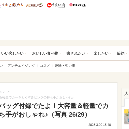
総研 ディズニー特集
mimot.
うまいめし
うまいパン
うまい肉
Medery.
ot.(ミモット)
いい恋したい
おいしい食べ物
癒されたい
楽したい
節約
ン
アンチエイジング
コスメ
趣味・習い事
>
ョン
人
容量＆軽量でカーキとくすみピンクの持ち手がおしゃれ♪
利なバッグ付録でたよ！大容量＆軽量でカ
1
手がおしゃれ♪（写真 26/29）
2025.3.20 15:40