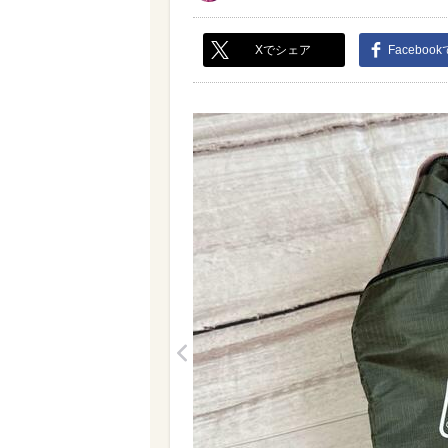
Xでシェア
Faceboo
<