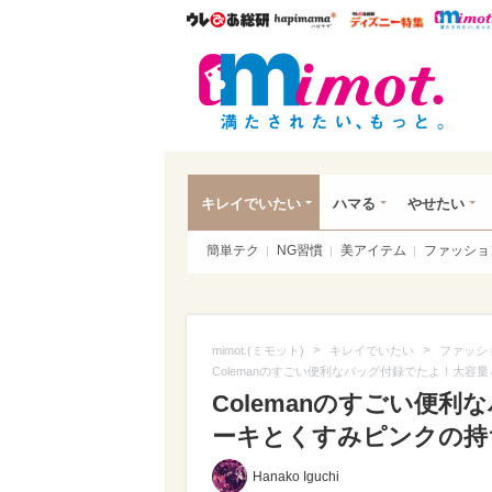
ウレぴあ総研
ハピママ*
ウレぴあ
mim
キレイでいたい
ハマる
やせたい
簡単テク
NG習慣
美アイテム
ファッショ
>
>
mimot.(ミモット)
キレイでいたい
ファッシ
Colemanのすごい便利なバッグ付録でたよ！大
Colemanのすごい便
ーキとくすみピンクの持ち
Hanako Iguchi