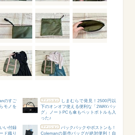
anのすご
しまむらで発見！2500円以
ファッション
らモノを
下のオンオフ使える便利な「2WAYバッ
グ」ノートPCも傘もペットボトルも入
った♪
いい付録
バックパックやボストンも！
ファッション
ード織り
Colemanの新作バッグが絶対便利！自