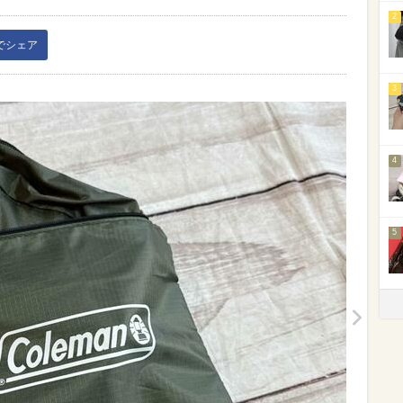
2
kでシェア
3
4
5