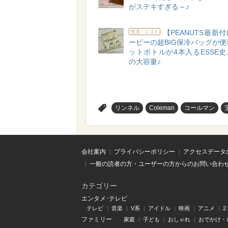
がステキすぎる～♪
【PEANUTS最新
生活・シゴト
ーピーの超BIG保冷バッグが便
ットボトルが4本入るESSE
の大容量♪
>
リンネル
Coleman
コールマン
会社案内
プライバシーポリシー
アクセスデータ
一般の読者の方・ユーザーの方からのお問い合わ
カテゴリー
エンタメ･テレビ
テレビ
音楽
V系
アイドル
映画
アニメ
2
ファミリー
家庭
子ども
おしゃれ
おでかけ・