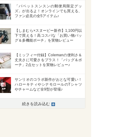
「パペットスンスンの郵便局限定グッ
ズ」が出るよ！オンラインでも買える、
ファン必見の全5アイテム♪
【しまむら×スヌーピー新作】1,100円以
下で買える！高コスパな「お買い物バッ
グ＆多機能ポーチ」を実物レビュー
【ミッフィー付録】Colemanの便利さ＆
丈夫さに可愛さをプラス！「バッグ＆ポ
ーチ」2点セットを実物レビュー♪
サンリオのコラボ新作がおとな可愛い！
ハローキティやシナモロールのTシャツ
やチャームなど全9型が登場♪
続きを読み込む
>