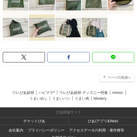
ページの先頭へ
ウレぴあ総研
|
ハピママ*
|
ウレぴあ総研 ディズニー特集
|
mimot.
|
うまいめし
|
うまいパン
|
うまい肉
|
Medery.
ぴあ関連サイト
チケットぴあ
ぴあ(アプリ&Web)
会社案内
プライバシーポリシー
アクセスデータの利用・著作権等