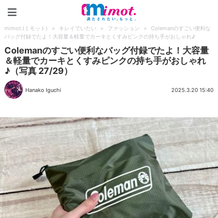
mimot.(ミモット)
mimot.(ミモット)
>
キレイでいたい
>
ファッション
>
Colemanのすごい便利な
バッグ付録でたよ！大容量＆軽量でカーキとくすみピンクの持ち手がおしゃれ♪
Colemanのすごい便利なバッグ付録でたよ！大容量
＆軽量でカーキとくすみピンクの持ち手がおしゃれ
♪（写真 27/29）
Hanako Iguchi
2025.3.20 15:40