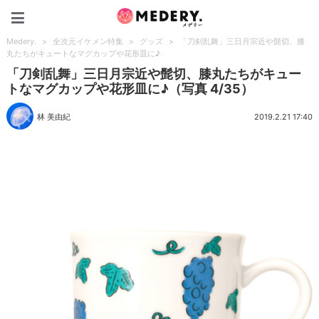
Medery.
Medery.
>
全次元イケメン特集
>
グッズ
>
「刀剣乱舞」三日月宗近や髭切、膝
丸たちがキュートなマグカップや花形皿に♪
「刀剣乱舞」三日月宗近や髭切、膝丸たちがキュー
トなマグカップや花形皿に♪（写真 4/35）
林 美由紀
2019.2.21 17:40