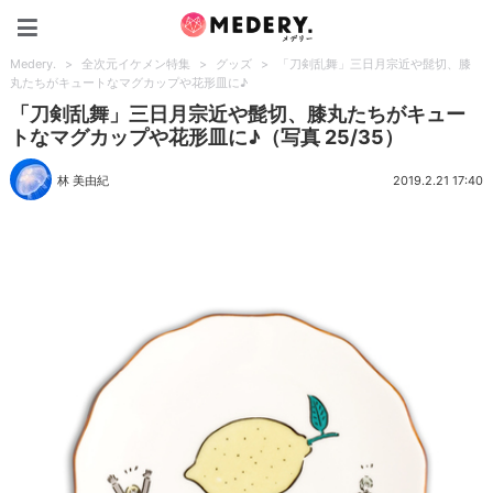
Medery.
Medery.
>
全次元イケメン特集
>
グッズ
>
「刀剣乱舞」三日月宗近や髭切、膝
丸たちがキュートなマグカップや花形皿に♪
「刀剣乱舞」三日月宗近や髭切、膝丸たちがキュー
トなマグカップや花形皿に♪（写真 25/35）
林 美由紀
2019.2.21 17:40