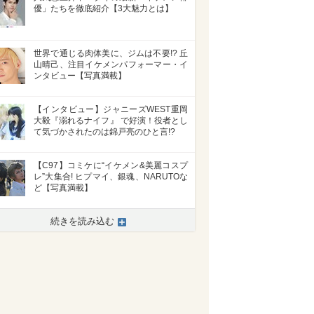
優」たちを徹底紹介【3大魅力とは】
世界で通じる肉体美に、ジムは不要!? 丘
山晴己、注目イケメンパフォーマー・イ
ンタビュー【写真満載】
【インタビュー】ジャニーズWEST重岡
大毅『溺れるナイフ』 で好演！役者とし
て気づかされたのは錦戸亮のひと言!?
【C97】コミケに“イケメン&美麗コスプ
レ”大集合! ヒプマイ、銀魂、NARUTOな
ど【写真満載】
続きを読み込む