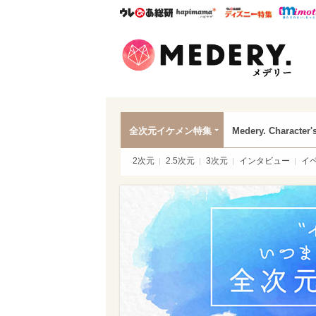
ウレぴあ総研
ハピママ*
ウレぴあ
Mede
全次元イケメン特集
Medery. Character'
2次元
2.5次元
3次元
インタビュー
イ