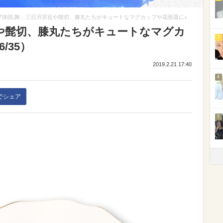
刀剣乱舞」三日月宗近や髭切、膝丸たちがキュートなマグカップや花形皿に♪
や髭切、膝丸たちがキュートなマグカ
3
/35）
2019.2.21 17:40
4
kでシェア
5