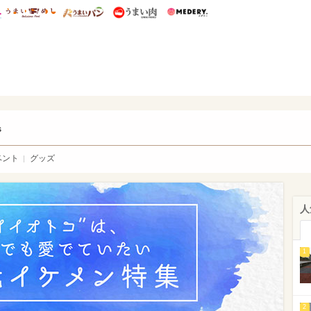
総研 ディズニー特集
mimot.
うまいめし
うまいパン
うまい肉
Medery.
ry.
s
ベント
グッズ
人
1
2