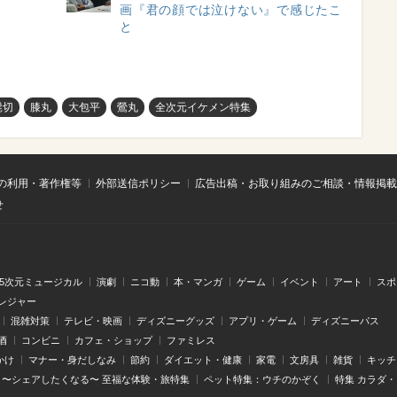
画『君の顔では泣けない』で感じたこ
と
髭切
膝丸
大包平
鶯丸
全次元イケメン特集
の利用・著作権等
外部送信ポリシー
広告出稿・お取り組みのご相談・情報掲載
せ
.5次元ミュージカル
演劇
ニコ動
本・マンガ
ゲーム
イベント
アート
スポ
レジャー
混雑対策
テレビ・映画
ディズニーグッズ
アプリ・ゲーム
ディズニーパス
酒
コンビニ
カフェ・ショップ
ファミレス
かけ
マナー・身だしなみ
節約
ダイエット・健康
家電
文房具
雑貨
キッチ
〜シェアしたくなる〜 至福な体験・旅特集
ペット特集：ウチのかぞく
特集 カラダ