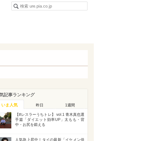
気記事ランキング
いま人気
昨日
1週間
【#レスラーうちトレ】 vol.1 青木真也選
手篇「ダイエット効率UP」太もも・背
中・お尻を鍛える
人気急上昇中！タイの最新「イケメン俳