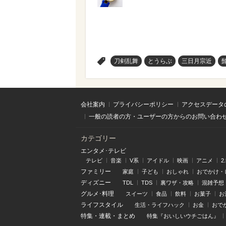
>
刀剣乱舞
とうらぶ
三日月宗近
会社案内
プライバシーポリシー
アクセスデータ
一般の読者の方・ユーザーの方からのお問い合わ
カテゴリー
エンタメ･テレビ
テレビ
音楽
V系
アイドル
映画
アニメ
2
ファミリー
家庭
子ども
おしゃれ
おでかけ・
ディズニー
TDL
TDS
裏ワザ・攻略
混雑予想
グルメ･料理
スイーツ
食品
飲料
お菓子
お
ライフスタイル
生活・ライフハック
お金
おで
特集
・
連載
・
まとめ
特集『おいしいウチごはん』