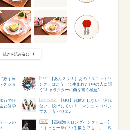
続きを読み込む
 “必ず当
【あんスタ！】あの「ユニットソ
2次元
レクショ
ング」はこうして生まれた! 中の人に聞
く“キャラクターに曲を書く極意”
旅行で限
【GU】靴擦れしない、疲れ
ファッション
生と修学
ない、脱げにくい！「マシュマロパン
プス」 新バリエ♪
チーフの
【髙橋海人ロングインタビュー】
3次元
♪
「ずっと一緒にいる廉とでも…」―映