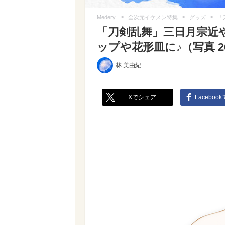
>
>
>
Medery.
全次元イケメン特集
グッズ
「
「刀剣乱舞」三日月宗近
ップや花形皿に♪（写真 26
林 美由紀
Xでシェア
Faceboo