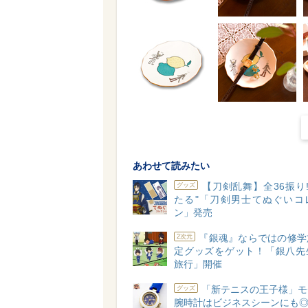
あわせて読みたい
【刀剣乱舞】全36振り!
グッズ
たる"「刀剣男士てぬぐいコ
ン」発売
『銀魂』ならではの修学
2次元
定グッズをゲット！「銀八先
旅行」開催
「新テニスの王子様」モ
グッズ
腕時計はビジネスシーンにも◎