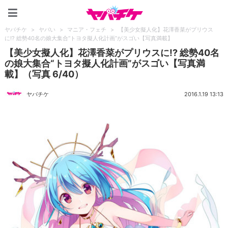
ヤバチケ
ヤバチケ
>
ヤバい
>
マニア・フェチ
>
【美少女擬人化】花澤香菜がプリウス
に!? 総勢40名の娘大集合“トヨタ擬人化計画”がスゴい【写真満載】
【美少女擬人化】花澤香菜がプリウスに!? 総勢40名
の娘大集合“トヨタ擬人化計画”がスゴい【写真満
載】（写真 6/40）
ヤバチケ
2016.1.19 13:13