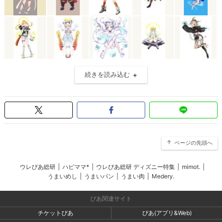
続きを読み込む
ページの先頭へ
ウレぴあ総研
|
ハピママ*
|
ウレぴあ総研 ディズニー特集
|
mimot.
|
うまいめし
|
うまいパン
|
うまい肉
|
Medery.
ぴあ関連サイト
チケットぴあ
ぴあ(アプリ&Web)