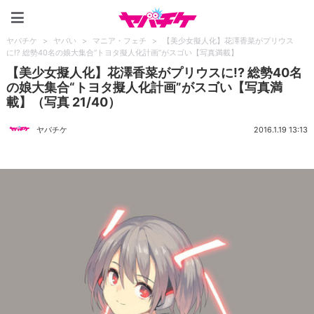
ヤバチケ
ヤバチケ
>
ヤバい
>
マニア・フェチ
>
【美少女擬人化】花澤香菜がプリウス
に!? 総勢40名の娘大集合“トヨタ擬人化計画”がスゴい【写真満載】
【美少女擬人化】花澤香菜がプリウスに!? 総勢40名
の娘大集合“トヨタ擬人化計画”がスゴい【写真満
載】（写真 21/40）
ヤバチケ
2016.1.19 13:13