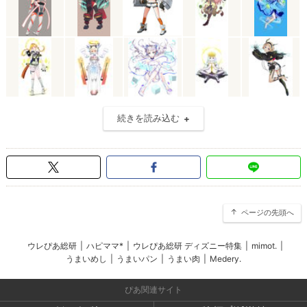
続きを読み込む
ページの先頭へ
ウレぴあ総研
|
ハピママ*
|
ウレぴあ総研 ディズニー特集
|
mimot.
|
うまいめし
|
うまいパン
|
うまい肉
|
Medery.
ぴあ関連サイト