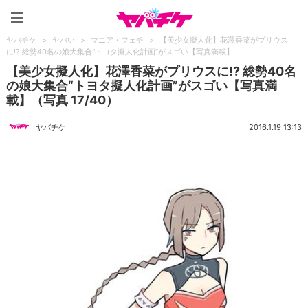
ヤバチケ
ヤバチケ
>
ヤバい
>
マニア・フェチ
>
【美少女擬人化】花澤香菜がプリウス
に!? 総勢40名の娘大集合“トヨタ擬人化計画”がスゴい【写真満載】
【美少女擬人化】花澤香菜がプリウスに!? 総勢40名
の娘大集合“トヨタ擬人化計画”がスゴい【写真満
載】（写真 17/40）
ヤバチケ
2016.1.19 13:13