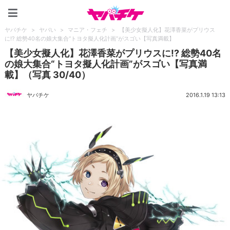
ヤバチケ
ヤバチケ
>
ヤバい
>
マニア・フェチ
>
【美少女擬人化】花澤香菜がプリウス
に!? 総勢40名の娘大集合“トヨタ擬人化計画”がスゴい【写真満載】
【美少女擬人化】花澤香菜がプリウスに!? 総勢40名
の娘大集合“トヨタ擬人化計画”がスゴい【写真満
載】（写真 30/40）
ヤバチケ
2016.1.19 13:13