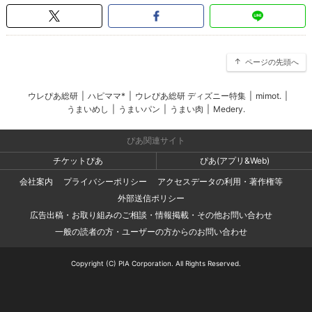
ページの先頭へ
ウレぴあ総研
|
ハピママ*
|
ウレぴあ総研 ディズニー特集
|
mimot.
|
うまいめし
|
うまいパン
|
うまい肉
|
Medery.
ぴあ関連サイト
チケットぴあ
ぴあ(アプリ&Web)
会社案内
プライバシーポリシー
アクセスデータの利用・著作権等
外部送信ポリシー
広告出稿・お取り組みのご相談・情報掲載・その他お問い合わせ
一般の読者の方・ユーザーの方からのお問い合わせ
Copyright (C) PIA Corporation. All Rights Reserved.