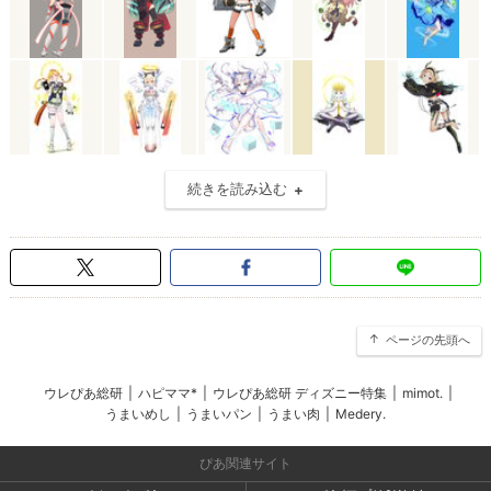
続きを読み込む
ページの先頭へ
ウレぴあ総研
|
ハピママ*
|
ウレぴあ総研 ディズニー特集
|
mimot.
|
うまいめし
|
うまいパン
|
うまい肉
|
Medery.
ぴあ関連サイト