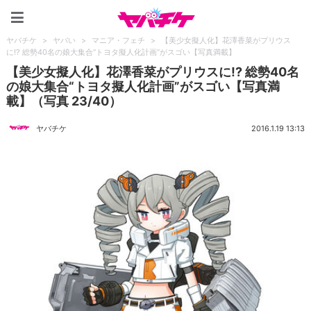
ヤバチケ
ヤバチケ
>
ヤバい
>
マニア・フェチ
>
【美少女擬人化】花澤香菜がプリウス
に!? 総勢40名の娘大集合“トヨタ擬人化計画”がスゴい【写真満載】
【美少女擬人化】花澤香菜がプリウスに!? 総勢40名
の娘大集合“トヨタ擬人化計画”がスゴい【写真満
載】（写真 23/40）
ヤバチケ
2016.1.19 13:13