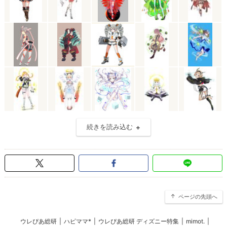
続きを読み込む
ページの先頭へ
ウレぴあ総研
|
ハピママ*
|
ウレぴあ総研 ディズニー特集
|
mimot.
|