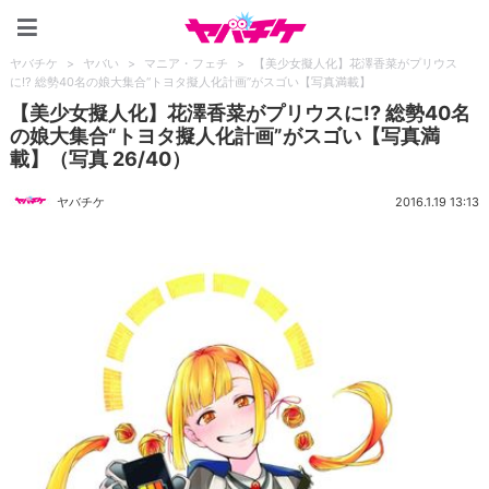
ヤバチケ
ヤバチケ
>
ヤバい
>
マニア・フェチ
>
【美少女擬人化】花澤香菜がプリウス
に!? 総勢40名の娘大集合“トヨタ擬人化計画”がスゴい【写真満載】
【美少女擬人化】花澤香菜がプリウスに!? 総勢40名
の娘大集合“トヨタ擬人化計画”がスゴい【写真満
載】（写真 26/40）
ヤバチケ
2016.1.19 13:13