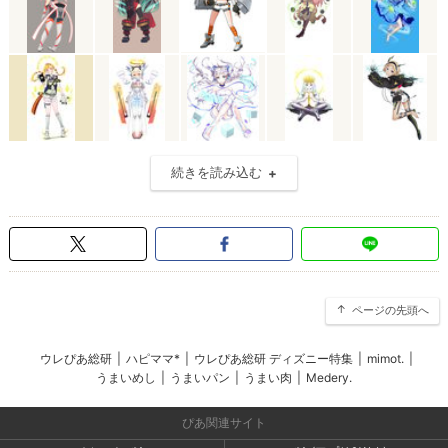
続きを読み込む
ページの先頭へ
ウレぴあ総研
|
ハピママ*
|
ウレぴあ総研 ディズニー特集
|
mimot.
|
うまいめし
|
うまいパン
|
うまい肉
|
Medery.
ぴあ関連サイト