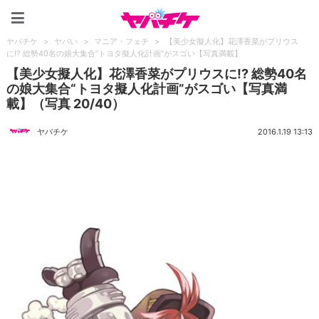
ヤバチケ
ヤバチケ
>
ヤバい
>
マニア・フェチ
>
【美少女擬人化】花澤香菜がプリウス
に!? 総勢40名の娘大集合“トヨタ擬人化計画”がスゴい【写真満載】
【美少女擬人化】花澤香菜がプリウスに!? 総勢40名
の娘大集合“トヨタ擬人化計画”がスゴい【写真満
載】（写真 20/40）
ヤバチケ
2016.1.19 13:13