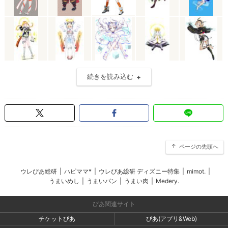
続きを読み込む
ページの先頭へ
ウレぴあ総研
|
ハピママ*
|
ウレぴあ総研 ディズニー特集
|
mimot.
|
うまいめし
|
うまいパン
|
うまい肉
|
Medery.
ぴあ関連サイト
チケットぴあ
ぴあ(アプリ&Web)