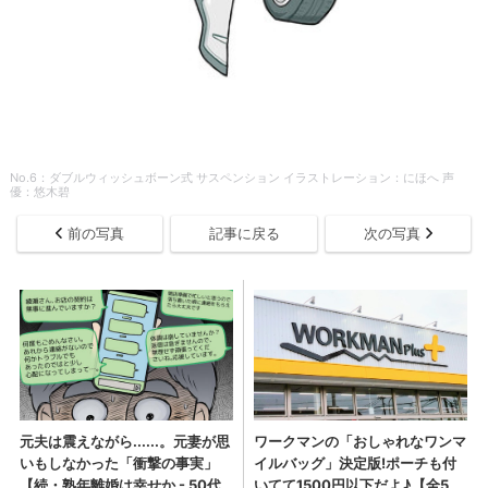
No.6：ダブルウィッシュボーン式 サスペンション イラストレーション：にほへ 声
優：悠木碧
前の写真
記事に戻る
次の写真