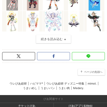
続きを読み込む
ページの先頭へ
ウレぴあ総研
|
ハピママ*
|
ウレぴあ総研 ディズニー特集
|
mimot.
|
うまいめし
|
うまいパン
|
うまい肉
|
Medery.
ぴあ関連サイト
チケットぴあ
ぴあ(アプリ&Web)