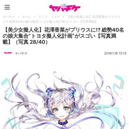
ヤバチケ
ヤバチケ
>
ヤバい
>
マニア・フェチ
>
【美少女擬人化】花澤香菜がプリウス
に!? 総勢40名の娘大集合“トヨタ擬人化計画”がスゴい【写真満載】
【美少女擬人化】花澤香菜がプリウスに!? 総勢40名
の娘大集合“トヨタ擬人化計画”がスゴい【写真満
載】（写真 28/40）
ヤバチケ
2016.1.19 13:13