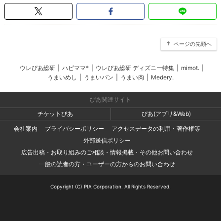
ページの先頭へ
ウレぴあ総研
|
ハピママ*
|
ウレぴあ総研 ディズニー特集
|
mimot.
|
うまいめし
|
うまいパン
|
うまい肉
|
Medery.
ぴあ関連サイト
チケットぴあ
ぴあ(アプリ&Web)
会社案内
プライバシーポリシー
アクセスデータの利用・著作権等
外部送信ポリシー
広告出稿・お取り組みのご相談・情報掲載・その他お問い合わせ
一般の読者の方・ユーザーの方からのお問い合わせ
Copyright (C) PIA Corporation. All Rights Reserved.