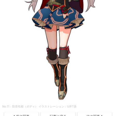
No.11：防音性能（ボディ） イラストレーション：U井T吾