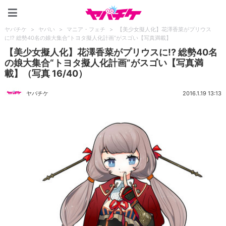
ヤバチケ
ヤバチケ
>
ヤバい
>
マニア・フェチ
>
【美少女擬人化】花澤香菜がプリウス
に!? 総勢40名の娘大集合“トヨタ擬人化計画”がスゴい【写真満載】
【美少女擬人化】花澤香菜がプリウスに!? 総勢40名
の娘大集合“トヨタ擬人化計画”がスゴい【写真満
載】（写真 16/40）
ヤバチケ
2016.1.19 13:13