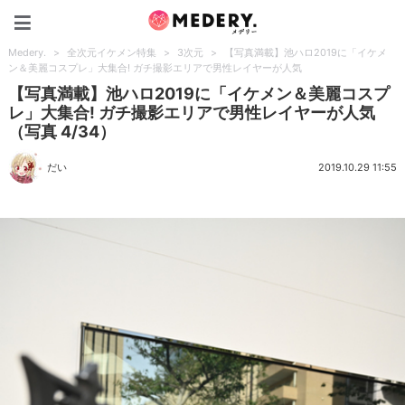
Medery.
Medery.
>
全次元イケメン特集
>
3次元
>
【写真満載】池ハロ2019に「イケメ
ン＆美麗コスプレ」大集合! ガチ撮影エリアで男性レイヤーが人気
【写真満載】池ハロ2019に「イケメン＆美麗コスプ
レ」大集合! ガチ撮影エリアで男性レイヤーが人気
（写真 4/34）
だい
2019.10.29 11:55