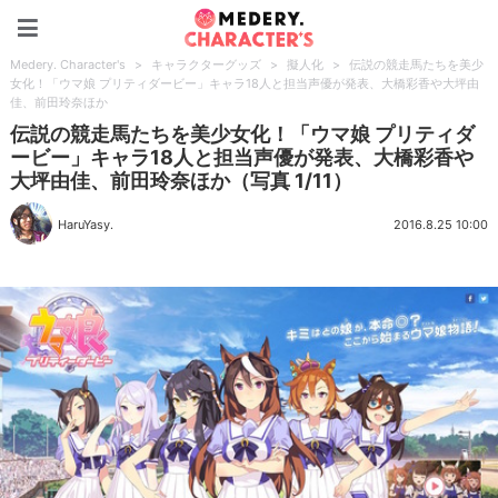
Medery. Character's
Medery. Character's
>
キャラクターグッズ
>
擬人化
>
伝説の競走馬たちを美少
女化！「ウマ娘 プリティダービー」キャラ18人と担当声優が発表、大橋彩香や大坪由
佳、前田玲奈ほか
伝説の競走馬たちを美少女化！「ウマ娘 プリティダ
ービー」キャラ18人と担当声優が発表、大橋彩香や
大坪由佳、前田玲奈ほか（写真 1/11）
HaruYasy.
2016.8.25 10:00