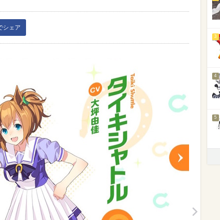
kでシェア
3
4
5