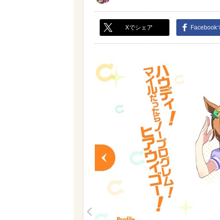
Xでシェア
Faceboo
<