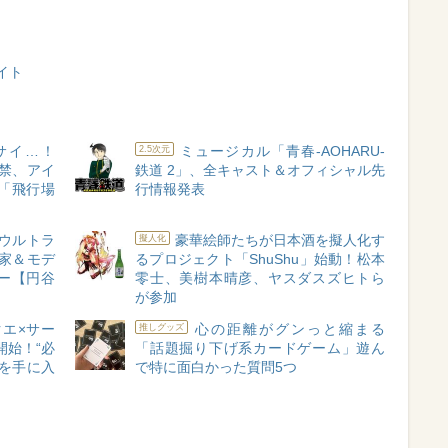
イト
サイ…！
ミュージカル「青春-AOHARU-
2.5次元
禁、アイ
鉄道 2」、全キャスト＆オフィシャル先
「飛行場
行情報発表
×ウルトラ
豪華絵師たちが日本酒を擬人化す
擬人化
作家＆モデ
るプロジェクト「ShuShu」始動！松本
ー【円谷
零士、美樹本晴彦、ヤスダスズヒトら
が参加
エ×サー
心の距離がグンっと縮まる
推しグッズ
開始！“必
「話題掘り下げ系カードゲーム」遊ん
を手に入
で特に面白かった質問5つ