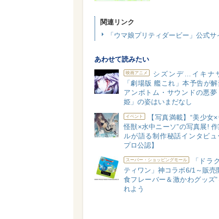
関連リンク
「ウマ娘プリティダービー」公式サ
あわせて読みたい
シズンデ…イキナ
映画アニメ
「劇場版 艦これ」本予告が解
アンボトム・サウンドの悪夢
姫」の姿はいまだなし
【写真満載】“美少女
イベント
怪獣×水中ニーソ”の写真展! 
ルが語る制作秘話インタビュ
プロ公認】
「ドラク
スーパー・ショッピングモール
ティワン」神コラボ6/1～販売
食フレーバー＆激かわグッズ”
れよう