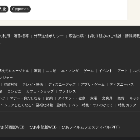
人化
Cygames
の利用・著作権等
外部送信ポリシー
広告出稿・お取り組みのご相談・情報掲載
せ
.5次元ミュージカル
演劇
ニコ動
本・マンガ
ゲーム
イベント
アート
スポ
レジャー
混雑対策
テレビ・映画
ディズニーグッズ
アプリ・ゲーム
ディズニーパス
酒
コンビニ
カフェ・ショップ
ファミレス
かけ
マナー・身だしなみ
節約
ダイエット・健康
家電
文房具
雑貨
キッチ
〜シェアしたくなる〜 至福な体験・旅特集
ペット特集：ウチのかぞく
特集 カラダ
ぴあ関⻄版WEB
ぴあ中部版WEB
ぴあフィルムフェスティバル(PFF)