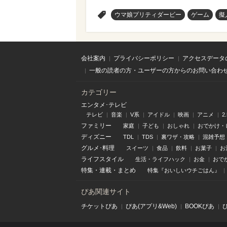
>
ウマ娘プリティダービー
ゲーム
擬
会社案内
プライバシーポリシー
アクセスデータ
一般の読者の方・ユーザーの方からのお問い合わ
カテゴリー
エンタメ･テレビ
テレビ
音楽
V系
アイドル
映画
アニメ
2
ファミリー
家庭
子ども
おしゃれ
おでかけ・
ディズニー
TDL
TDS
裏ワザ・攻略
混雑予想
グルメ･料理
スイーツ
食品
飲料
お菓子
お
ライフスタイル
生活・ライフハック
お金
おで
特集
・
連載
・
まとめ
特集『おいしいウチごはん』
ぴあ関連サイト
チケットぴあ
ぴあ(アプリ&Web)
BOOKぴあ