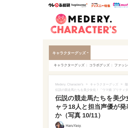
ウレぴあ総研
ハピママ*
ウレぴあ
Meder
キャラクターグッズ
キャラクターグッズ
コラボグッズ
ファッシ
>
>
Medery. Character's
キャラクターグッズ
擬
伝説の競走馬たちを美少女化！「ウマ娘 プリティ
伝説の競走馬たちを美少
ャラ18人と担当声優が
か（写真 10/11）
HaruYasy.