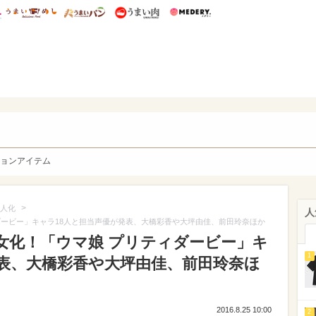
総研 ディズニー特集
mimot.
うまいめし
うまいパン
うまい肉
Medery.
y. Character's
ョンアイテム
>
人化
人
ダービー」キャラ18人と担当声優が発表、大橋彩香や大坪由佳、前田玲奈ほか
女化！「ウマ娘 プリティダービー」キ
1
発表、大橋彩香や大坪由佳、前田玲奈ほ
2016.8.25 10:00
2