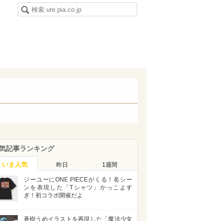
気記事ランキング
いま人気
昨日
1週間
ジーユーにONE PIECEがくる！名シー
ンを表現した「Tシャツ」かっこよす
ぎ！初コラボ開催だよ
蒼樹うめイラストを再現した「魔法少女