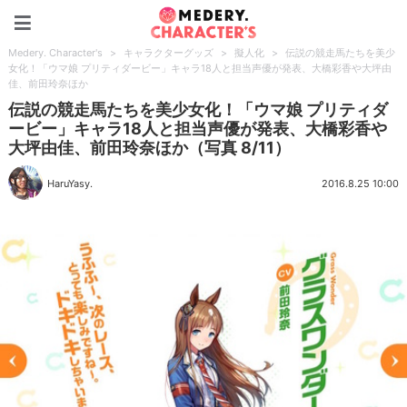
Medery. Character's
Medery. Character's
>
キャラクターグッズ
>
擬人化
>
伝説の競走馬たちを美少
女化！「ウマ娘 プリティダービー」キャラ18人と担当声優が発表、大橋彩香や大坪由
佳、前田玲奈ほか
伝説の競走馬たちを美少女化！「ウマ娘 プリティダ
ービー」キャラ18人と担当声優が発表、大橋彩香や
大坪由佳、前田玲奈ほか（写真 8/11）
HaruYasy.
2016.8.25 10:00