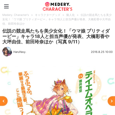
Medery. Character's
Medery. Character's
>
キャラクターグッズ
>
擬人化
>
伝説の競走馬たちを美少
女化！「ウマ娘 プリティダービー」キャラ18人と担当声優が発表、大橋彩香や大坪由
佳、前田玲奈ほか
伝説の競走馬たちを美少女化！「ウマ娘 プリティダ
ービー」キャラ18人と担当声優が発表、大橋彩香や
大坪由佳、前田玲奈ほか（写真 9/11）
HaruYasy.
2016.8.25 10:00