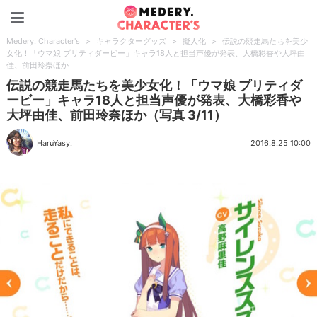
Medery. Character's
Medery. Character's
>
キャラクターグッズ
>
擬人化
>
伝説の競走馬たちを美少
女化！「ウマ娘 プリティダービー」キャラ18人と担当声優が発表、大橋彩香や大坪由
佳、前田玲奈ほか
伝説の競走馬たちを美少女化！「ウマ娘 プリティダ
ービー」キャラ18人と担当声優が発表、大橋彩香や
大坪由佳、前田玲奈ほか（写真 3/11）
HaruYasy.
2016.8.25 10:00