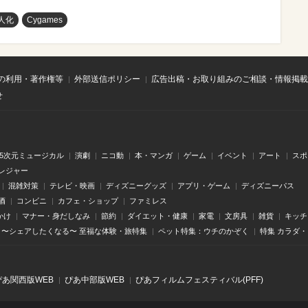
人化
Cygames
の利用・著作権等
外部送信ポリシー
広告出稿・お取り組みのご相談・情報掲載
せ
.5次元ミュージカル
演劇
ニコ動
本・マンガ
ゲーム
イベント
アート
スポ
レジャー
混雑対策
テレビ・映画
ディズニーグッズ
アプリ・ゲーム
ディズニーパス
酒
コンビニ
カフェ・ショップ
ファミレス
かけ
マナー・身だしなみ
節約
ダイエット・健康
家電
文房具
雑貨
キッチ
〜シェアしたくなる〜 至福な体験・旅特集
ペット特集：ウチのかぞく
特集 カラダ
ぴあ関⻄版WEB
ぴあ中部版WEB
ぴあフィルムフェスティバル(PFF)