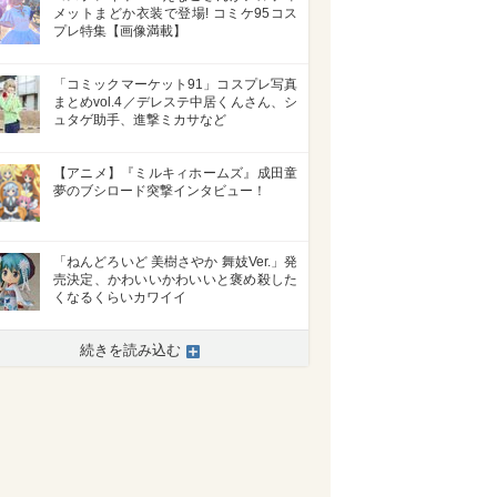
メットまどか衣装で登場! コミケ95コス
プレ特集【画像満載】
「コミックマーケット91」コスプレ写真
まとめvol.4／デレステ中居くんさん、シ
ュタゲ助手、進撃ミカサなど
【アニメ】『ミルキィホームズ』成田童
夢のブシロード突撃インタビュー！
「ねんどろいど 美樹さやか 舞妓Ver.」発
売決定、かわいいかわいいと褒め殺した
くなるくらいカワイイ
続きを読み込む
>