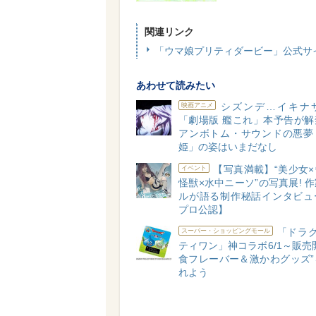
関連リンク
「ウマ娘プリティダービー」公式サ
あわせて読みたい
シズンデ…イキナ
映画アニメ
「劇場版 艦これ」本予告が解
アンボトム・サウンドの悪夢
姫」の姿はいまだなし
【写真満載】“美少女
イベント
怪獣×水中ニーソ”の写真展! 
ルが語る制作秘話インタビュ
プロ公認】
「ドラク
スーパー・ショッピングモール
ティワン」神コラボ6/1～販売
食フレーバー＆激かわグッズ”
れよう