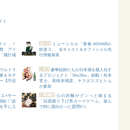
イト
サイ…！
ミュージカル「青春-AOHARU-
2.5次元
禁、アイ
鉄道 2」、全キャスト＆オフィシャル先
「飛行場
行情報発表
×ウルトラ
豪華絵師たちが日本酒を擬人化す
擬人化
作家＆モデ
るプロジェクト「ShuShu」始動！松本
ー【円谷
零士、美樹本晴彦、ヤスダスズヒトら
が参加
エ×サー
心の距離がグンっと縮まる
推しグッズ
開始！“必
「話題掘り下げ系カードゲーム」遊ん
を手に入
で特に面白かった質問5つ