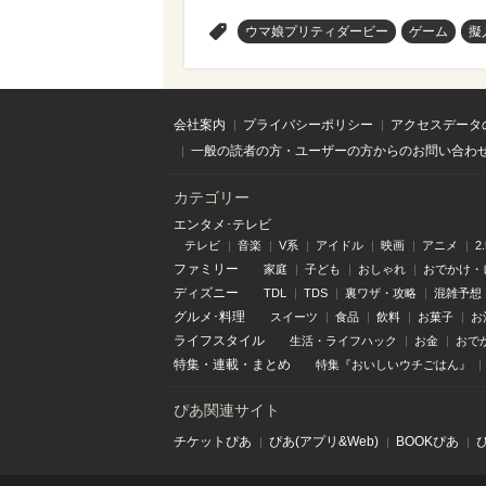
>
ウマ娘プリティダービー
ゲーム
擬
会社案内
プライバシーポリシー
アクセスデータ
一般の読者の方・ユーザーの方からのお問い合わ
カテゴリー
エンタメ･テレビ
テレビ
音楽
V系
アイドル
映画
アニメ
2
ファミリー
家庭
子ども
おしゃれ
おでかけ・
ディズニー
TDL
TDS
裏ワザ・攻略
混雑予想
グルメ･料理
スイーツ
食品
飲料
お菓子
お
ライフスタイル
生活・ライフハック
お金
おで
特集
・
連載
・
まとめ
特集『おいしいウチごはん』
ぴあ関連サイト
チケットぴあ
ぴあ(アプリ&Web)
BOOKぴあ