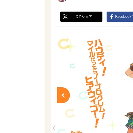
Xでシェア
Faceboo
<