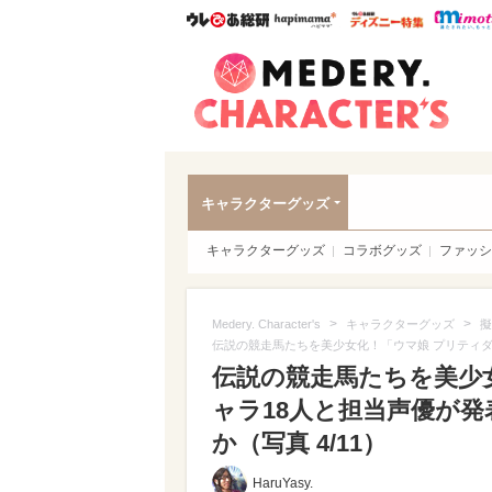
ウレぴあ総研
ハピママ*
ウレぴあ
Meder
キャラクターグッズ
キャラクターグッズ
コラボグッズ
ファッシ
>
>
Medery. Character's
キャラクターグッズ
擬
伝説の競走馬たちを美少女化！「ウマ娘 プリティ
伝説の競走馬たちを美少
ャラ18人と担当声優が
か（写真 4/11）
HaruYasy.