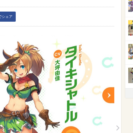
kでシェア
3
4
5