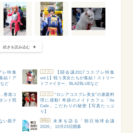
続きを読み込む
プレ特集
【闘会議2017コスプレ特集
コスプレ
が集結！ア
vol.1】戦う美女たちが集結！ストリー
ロなど
トファイター、BLAZBLUEなど
…香港コ
“ロシアコスプレ美女”の家庭料
コスプレ
タンド照
理に感動! 奇跡のメイドカフェ「Ita
る
Cafe」こだわりの秘密【写真たっぷ
り】
ない親子
未来を語る「朝日地球会議
新商品
2026」 10月23日開幕