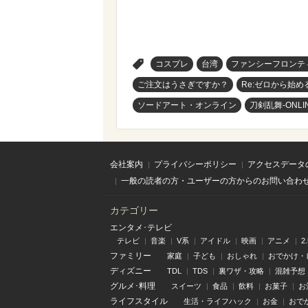
>
コスプレ
台湾
ファンシーフロンテ
ご注文はうさぎですか？
Re:ゼロから始
ソードアート・オンライン
刀剣乱舞-ONLIN
会社案内
プライバシーポリシー
アクセスデータ
一般の読者の方・ユーザーの方からのお問い合わ
カテゴリー
エンタメ･テレビ
テレビ
音楽
V系
アイドル
映画
アニメ
2
ファミリー
家庭
子ども
おしゃれ
おでかけ・
ディズニー
TDL
TDS
裏ワザ・攻略
混雑予想
グルメ･料理
スイーツ
食品
飲料
お菓子
お
ライフスタイル
生活・ライフハック
お金
おで