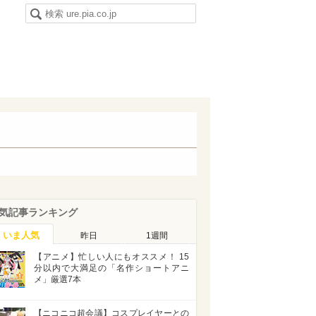
気記事ランキング
いま人気
昨日
1週間
【アニメ】忙しい人にもオススメ！ 15
分以内で大満足の「名作ショートアニ
メ」厳選7本
【ニコニコ超会議】コスプレイヤーとの