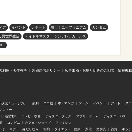
ィア
イベント
レポート
響け！ユーフォニアム
ガンダム
める異世界生活
アイドルマスター シンデレラガールズ
E-
の利用・著作権等
外部送信ポリシー
広告出稿・お取り組みのご相談・情報掲載
せ
.5次元ミュージカル
演劇
ニコ動
本・マンガ
ゲーム
イベント
アート
スポ
レジャー
混雑対策
テレビ・映画
ディズニーグッズ
アプリ・ゲーム
ディズニーパス
酒
コンビニ
カフェ・ショップ
ファミレス
かけ
マナー・身だしなみ
節約
ダイエット・健康
家電
文房具
雑貨
キッチ