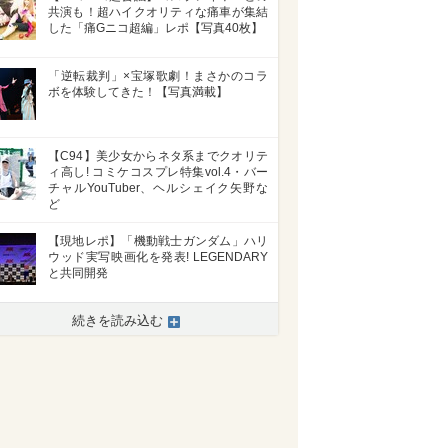
共演も！超ハイクオリティな痛車が集結
した「痛Gニコ超編」レポ【写真40枚】
「逆転裁判」×宝塚歌劇！まさかのコラ
ボを体験してきた！【写真満載】
【C94】美少女からネタ系までクオリテ
ィ高し! コミケコスプレ特集vol.4・バー
チャルYouTuber、ヘルシェイク矢野な
ど
【現地レポ】「機動戦士ガンダム」ハリ
ウッド実写映画化を発表! LEGENDARY
と共同開発
続きを読み込む