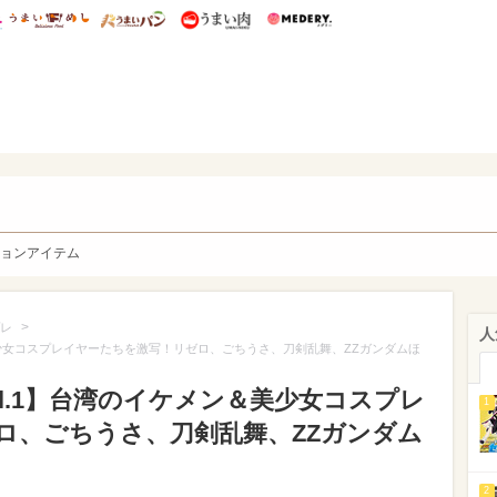
総研 ディズニー特集
mimot.
うまいめし
うまいパン
うまい肉
Medery.
y. Character's
ョンアイテム
>
レ
人
＆美少女コスプレイヤーたちを激写！リゼロ、ごちうさ、刀剣乱舞、ZZガンダムほ
ol.1】台湾のイケメン＆美少女コスプレ
1
ロ、ごちうさ、刀剣乱舞、ZZガンダム
2