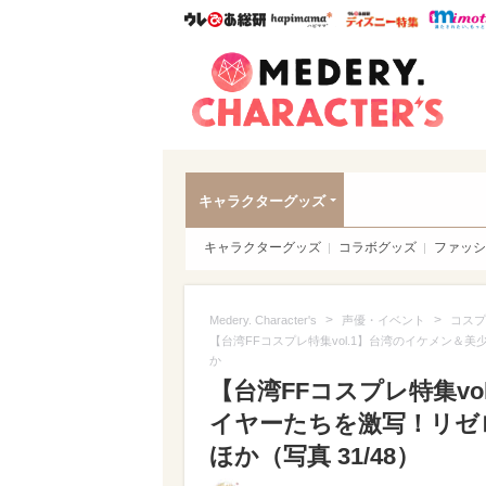
ウレぴあ総研
ハピママ*
ウレぴあ
Meder
キャラクターグッズ
キャラクターグッズ
コラボグッズ
ファッシ
>
>
Medery. Character's
声優・イベント
コスプ
【台湾FFコスプレ特集vol.1】台湾のイケメン
か
【台湾FFコスプレ特集v
イヤーたちを激写！リゼ
ほか（写真 31/48）