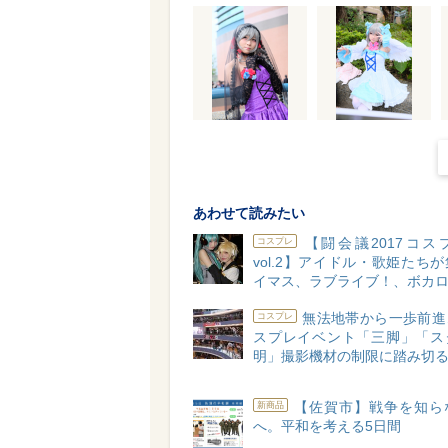
あわせて読みたい
【闘会議2017コス
コスプレ
vol.2】アイドル・歌姫たち
イマス、ラブライブ！、ボカ
無法地帯から一歩前進
コスプレ
スプレイベント「三脚」「ス
明」撮影機材の制限に踏み切
【佐賀市】戦争を知ら
新商品
へ。平和を考える5日間