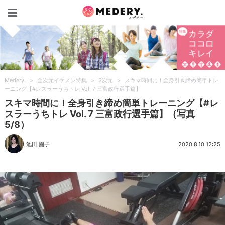
Medery.
Medery.
>
全次元イケメン特集
>
3次元
>
スキマ時間に！全身引き締め簡単トレ
ーニング【#レスラーうちトレ Vol. 7 三富政行選手篇】
スキマ時間に！全身引き締め簡単トレーニング【#レ
スラーうちトレ Vol. 7 三富政行選手篇】（写真
5/8）
池田 園子
2020.8.10 12:25