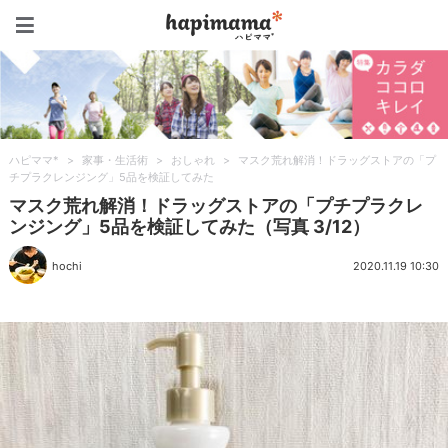
ハピママ*
ハピママ*
>
家事・生活術
>
おしゃれ
>
マスク荒れ解消！ドラッグストアの「プ
チプラクレンジング」5品を検証してみた
マスク荒れ解消！ドラッグストアの「プチプラクレ
ンジング」5品を検証してみた（写真 3/12）
hochi
2020.11.19 10:30