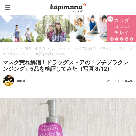
ハピママ*
ハピママ*
>
家事・生活術
>
おしゃれ
>
マスク荒れ解消！ドラッグストアの「プ
チプラクレンジング」5品を検証してみた
マスク荒れ解消！ドラッグストアの「プチプラクレ
ンジング」5品を検証してみた（写真 8/12）
hochi
2020.11.19 10:30