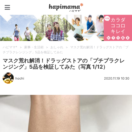
ハピママ*
ハピママ*
>
家事・生活術
>
おしゃれ
>
マスク荒れ解消！ドラッグストアの「プ
チプラクレンジング」5品を検証してみた
マスク荒れ解消！ドラッグストアの「プチプラクレ
ンジング」5品を検証してみた（写真 1/12）
hochi
2020.11.19 10:30